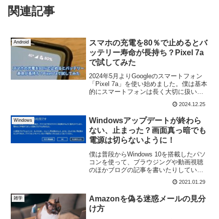
関連記事
スマホの充電を80％で止めるとバ
Android
ッテリー寿命が長持ち？Pixel 7a
で試してみた
2024年5月よりGoogleのスマートフォン
「Pixel 7a」を使い始めました。僕は基本
的にスマートフォンは長く大切に扱いた
いタイプなの...
2024.12.25
Windowsアップデートが終わら
Windows
ない、止まった？画面真っ暗でも
電源は切らないように！
僕は普段からWindows 10を搭載したパソ
コンを使って、ブラウジングや動画視聴
のほかブログの記事を書いたりしていま
す。Windowsをお...
2021.01.29
Amazonを偽る迷惑メールの見分
雑学
け方