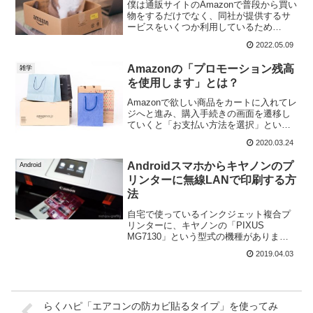
僕は通販サイトのAmazonで普段から買い
物をするだけでなく、同社が提供するサ
ービスをいくつか利用しているため
Amazonからのメールが定期...
2022.05.09
Amazonの「プロモーション残高
雑学
を使用します」とは？
Amazonで欲しい商品をカートに入れてレ
ジへと進み、購入手続きの画面を遷移し
ていくと「お支払い方法を選択」という
画面が表示されます。そこで...
2020.03.24
Androidスマホからキヤノンのプ
Android
リンターに無線LANで印刷する方
法
自宅で使っているインクジェット複合プ
リンターに、キヤノンの「PIXUS
MG7130」という型式の機種がありま
す。Windows XPのサポ...
2019.04.03
らくハピ「エアコンの防カビ貼るタイプ」を使ってみ