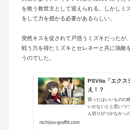
を救う救世主として迎えられる。しかしミ
をして力を授かる必要があるらしい。
突然キスを促されて戸惑うミズキだったが
戦う力を得たミズキとセレネーと共に強敵
うのでした。
PSVita「エ
え！？
買ったはいいものの
いかないとと思いつ
ん切りがつかなかっ
イトルを考えていたと
nichijou-graffiti.com