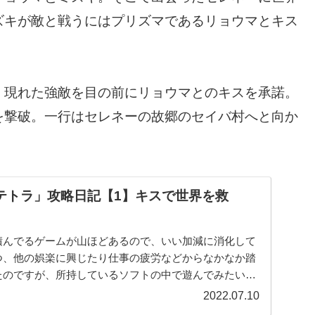
ズキが敵と戦うにはプリズマであるリョウマとキス
、現れた強敵を目の前にリョウマとのキスを承諾。
を撃破。一行はセレネーの故郷のセイバ村へと向か
クステトラ」攻略日記【1】キスで世界を救
積んでるゲームが山ほどあるので、いい加減に消化して
つ、他の娯楽に興じたり仕事の疲労などからなかなか踏
たのですが、所持しているソフトの中で遊んでみたいタ
きに、フリューか...
2022.07.10