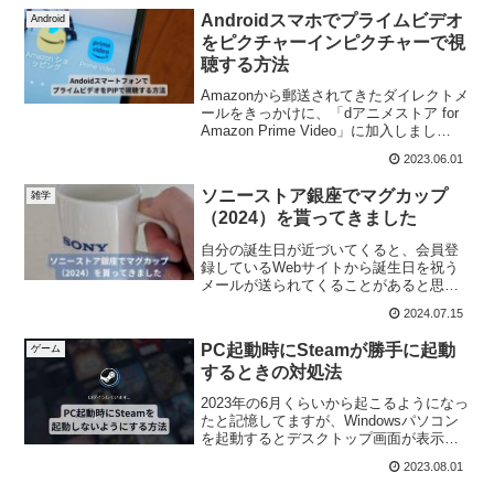
Androidスマホでプライムビデオ
Android
をピクチャーインピクチャーで視
聴する方法
Amazonから郵送されてきたダイレクトメ
ールをきっかけに、「dアニメストア for
Amazon Prime Video」に加入しまし
た。...
2023.06.01
ソニーストア銀座でマグカップ
雑学
（2024）を貰ってきました
自分の誕生日が近づいてくると、会員登
録しているWebサイトから誕生日を祝う
メールが送られてくることがあると思い
ます。誕生月には普段よりも良い...
2024.07.15
PC起動時にSteamが勝手に起動
ゲーム
するときの対処法
2023年の6月くらいから起こるようになっ
たと記憶してますが、Windowsパソコン
を起動するとデスクトップ画面が表示さ
れるのと同時にSte...
2023.08.01