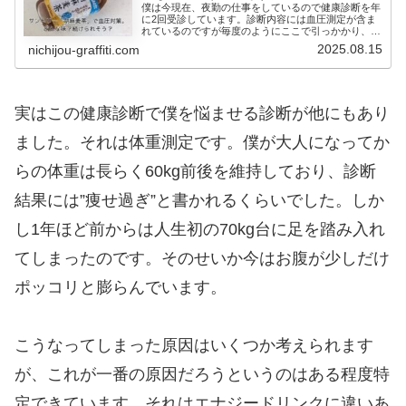
僕は今現在、夜勤の仕事をしているので健康診断を年
に2回受診しています。診断内容には血圧測定が含ま
れているのですが毎度のようにここで引っかかり、先
生から血圧が高いねと指摘されてしまうのでした。そ
2025.08.15
nichijou-graffiti.com
ういうことがあっても具体的な値は見ないようにし
て...
実はこの健康診断で僕を悩ませる診断が他にもあり
ました。それは体重測定です。僕が大人になってか
らの体重は長らく60kg前後を維持しており、診断
結果には”痩せ過ぎ”と書かれるくらいでした。しか
し1年ほど前からは人生初の70kg台に足を踏み入れ
てしまったのです。そのせいか今はお腹が少しだけ
ポッコリと膨らんでいます。
こうなってしまった原因はいくつか考えられます
が、これが一番の原因だろうというのはある程度特
定できています。それはエナジードリンクに違いあ