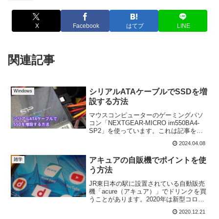
X
Facebook
はてブ
LINE
関連記事
シリアルATAケーブルでSSDを増
Windows
設する方法
マウスコンピューターのゲーミングパソ
コン「NEXTGEAR-MICRO im550BA4-
SP2」を使っています。これは記事を執
筆している2...
2024.04.08
アキュアの自販機でポイントを使
雑学
う方法
JR東日本の駅に設置されている自動販売
機「acure（アキュア）」でドリンクを買
うことがあります。2020年は新型コロナ
ウィルスの感染拡大を...
2020.12.21