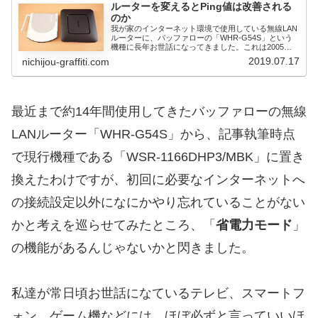
ルーターを変えるとPing値は改善される
のか
我が家のインターネット環境で使用している無線LAN
ルーターに、バッファローの「WHR-G54S」という
機種に長年お世話になってきました。これは2005年
頃に購入したもので、2019年現在までの約14年間、
2019.07.17
nichijou-graffiti.com
今日まで24時間365日電源を落とさ...
最近まで約14年間使用してきたバッファローの無線
LANルーター「WHR-G54S」から、記事執筆時点
で現行機種である「WSR-1166DHP3/MBK」に置き
換えたわけですが、初回に必要なインターネットへ
の接続設定以外になにかやり忘れていることがない
かと考えを巡らせてみたところ、「
省電力モード
」
の機能があるんじゃないかと閃きました。
私達が常日頃お世話になているテレビ、スマートフ
ォン、ゲーム機などには、ほぼ必ずと言っていいほ