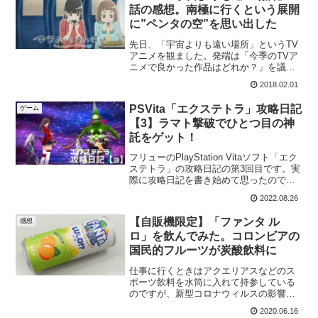
話の感想。南極に行くという展開
に”ペンタの空”を思い出した
先日、「宇宙よりも遠い場所」というTV
アニメを観ました。発端は「今季のTVア
ニメで良かった作品はどれか？」を議論
するネット記事を眺めていたと...
2018.02.01
PSVita「エクステトラ」攻略日記
ゲーム
【3】ラマト撃破でひとつ目の神
託をゲット！
フリューのPlayStation Vitaソフト「エク
ステトラ」の攻略日記の第3回目です。実
際に攻略日記を書き始めて思ったのです
が、ゲームを...
2022.08.26
【自販機限定】「ファンタ ル
感想
ロ」を飲んでみた。コロンビアの
国民的フルーツが炭酸飲料に
仕事に行くときはアクエリアスなどのス
ポーツ飲料を水筒に入れて持参している
のですが、新型コロナウィルスの影響で
マスクが手放せなかったり、時期的...
2020.06.16