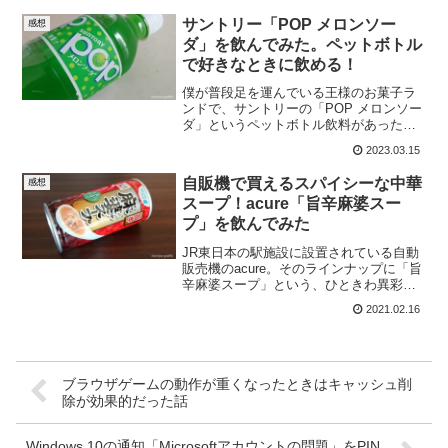
サントリー「POP メロンソー
感想
ダ」を飲んでみた。ペットボトル
で好きなときに飲める！
僕が普段足を運んでいる王様のお菓子ラ
ンドで、サントリーの「POP メロンソー
ダ」というペットボトル飲料があったの
で衝動買いしてしまいました。...
2023.03.15
自販機で買えるスパイシーな中華
感想
スープ！acure「旨辛麻婆スー
プ」を飲んでみた
JR東日本の駅施設に設置されている自動
販売機のacure。そのラインナップに「旨
辛麻婆スープ」という、ひときわ異彩を
放つ商品に目が留まった方...
2021.02.16
ブラウザゲームの動作が重くなったときはキャッシュ削
除が効果的だった話
Windows 10の通知「Microsoftアカウントの問題」をPIN