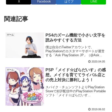
X
Facebook
はてブ
LINE
関連記事
PS4のズーム機能で小さい文字を
ゲーム
読みやすくする方法
僕は自分のTwitterアカウントで、
PlayStationのカスタマーサポートが運営
する「Ask PlayStation JP」（@Ask...
2020.04.05
PSP「メイド☆ぱらだいす」の感
ゲーム
想。メイドを育ててライバル店と
の売上対決に勝利しよう！
スパイク・チュンソフトよりPlayStation
Storeで好評配信中のPlayStation Portable
ソフト「メイド☆ぱらだいす...
2019.06.02