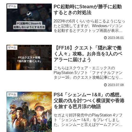
PC起動時にSteamが勝手に起動
ゲーム
するときの対処法
2023年の6月くらいから起こるようになっ
たと記憶してますが、Windowsパソコン
を起動するとデスクトップ画面が表示さ
れるのと同時にSte...
2023.08.01
【FF16】クエスト「隠れ家で働
ゲーム
く人々」攻略。お弁当を3人のベ
アラーに届けよう
こちらはスクウェア・エニックスの
PlayStation 5ソフト「ファイナルファン
タジー16」のクエスト攻略記事になりま
す。ぼちぼちストーリ...
2023.07.08
PS4「シェンムー I＆II」の感想。
ゲーム
父親の仇を討つべく横須賀や香港
を旅する芭月涼の物語
セガより好評発売中のPlayStation 4ソフ
ト「シェンムー I＆II」をプレイしまし
た。シェンムーと言えばゲームファンな
ら誰もが知る言...