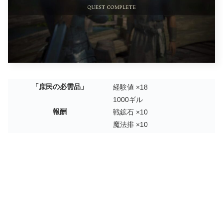
「庶民の必需品」
経験値 ×18
1000ギル
報酬
戦鉱石 ×10
魔法排 ×10